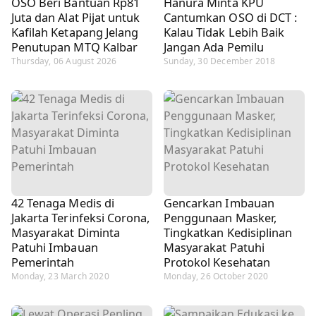
OSO Beri Bantuan Rp81
Hanura Minta KPU
Juta dan Alat Pijat untuk
Cantumkan OSO di DCT :
Kafilah Ketapang Jelang
Kalau Tidak Lebih Baik
Penutupan MTQ Kalbar
Jangan Ada Pemilu
Thursday, 06 August 2026
Sunday, 30 December 2018
42 Tenaga Medis di
Gencarkan Imbauan
Jakarta Terinfeksi Corona,
Penggunaan Masker,
Masyarakat Diminta
Tingkatkan Kedisiplinan
Patuhi Imbauan
Masyarakat Patuhi
Pemerintah
Protokol Kesehatan
Monday, 23 March 2020
Monday, 26 October 2020