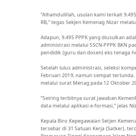
’’Alhamdulillah, usulan kami terkait 9.
RB,’’ tegas Sekjen Kemenag Nizar melalui
Adapun, 9.495 PPPK yang diusulkan adal
administrasi melalui SSCN-PPPK BKN pad
pendidik (guru dan dosen) eks tenaga ho
Setelah lulus administrasi, seleksi ko
Februari 2019, namun sempat tertunda.
melalui surat Menag pada 12 Oktober 2
’’Seiring terbitnya surat jawaban Kem
data melalui aplikasi e-formasi,’’ jelas Niz
Kepala Biro Kepegawaian Setjen Kemena
tersebar di 31 Satuan Kerja (Satker), te
Perguruan Tinggi Keagamaan Islam Nege