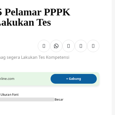
95 Pelamar PPPK
Lakukan Tes
online.com
+ Gabung
Ukuran Font
Besar