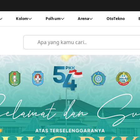
Kolom
Polhum
Arena
OtoTekno
Cari