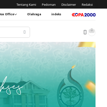
Tentang Kami
Pedoman
Disclaimer
Redaksi
Box Office
Olahraga
indeks
Dark tog