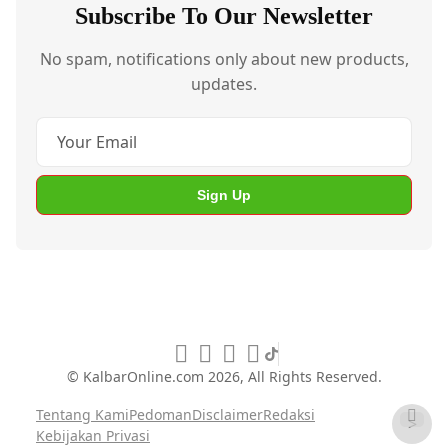
Subscribe To Our Newsletter
No spam, notifications only about new products,
updates.
Sign Up
© KalbarOnline.com
2026, All Rights Reserved.
Tentang Kami
Pedoman
Disclaimer
Redaksi
>
Dark
Kebijakan Privasi