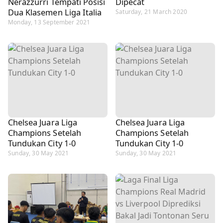
Nerazzurri Tempati Posisi
Dipecat
Dua Klasemen Liga Italia
Saturday, 21 March 2020
Monday, 13 September 2021
Chelsea Juara Liga
Chelsea Juara Liga
Champions Setelah
Champions Setelah
Tundukan City 1-0
Tundukan City 1-0
Sunday, 30 May 2021
Sunday, 30 May 2021