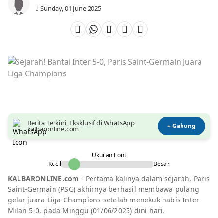
Sunday, 01 June 2025
Berita Terkini, Eksklusif di WhatsApp
+ Gabung
kalbaronline.com
Ukuran Font
Kecil
Besar
KALBARONLINE.com
- Pertama kalinya dalam sejarah, Paris
Saint-Germain (PSG) akhirnya berhasil membawa pulang
gelar juara Liga Champions setelah menekuk habis Inter
Milan 5-0, pada Minggu (01/06/2025) dini hari.