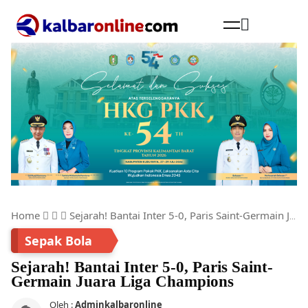
Cari
Home
Sejarah! Bantai Inter 5-0, Paris Saint-Germain Juara Liga Champions
Sepak Bola
Sejarah! Bantai Inter 5-0, Paris Saint-
Germain Juara Liga Champions
Oleh :
Adminkalbaronline