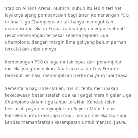
Stadion Allianz Arena, Munich, subuh itu lebih terlihat
layaknya ajang pembantaian bagi Inter. Kemenangan PSG
di final Liga Champions ini tak hanya meneguhkan
dominasi mereka di Eropa, namun juga menjadi sebuah
rekor kemenangan terbesar selama sejarah Liga
Champions, dengan margin lima gol yang belum pernah
tercatatkan sebelumnya.
Kemenangan PSG di laga ini tak lepas dari penampilan
mereka yang memukau. Anak-anak asuh Luis Enrique
tersebut berhasil menampilkan performa yang luar biasa.
Sementara bagi Inter Milan, hal ini tentu merupakan
kekecewaan besar setelah dua kali gagal meraih gelar Liga
Champions dalam tiga tahun terakhir. Kendati telah
bersusah payah menyingkirkan Bayern Munich dan
Barcelona untuk mencapai final, namun mereka lagi-lagi
kandas memanfaatkan kesempatan untuk menjadi juara.