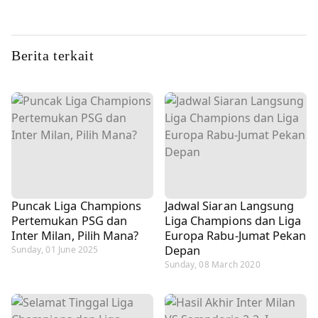
Berita terkait
Puncak Liga Champions
Jadwal Siaran Langsung
Pertemukan PSG dan
Liga Champions dan Liga
Inter Milan, Pilih Mana?
Europa Rabu-Jumat Pekan
Depan
Sunday, 01 June 2025
Sunday, 08 March 2020