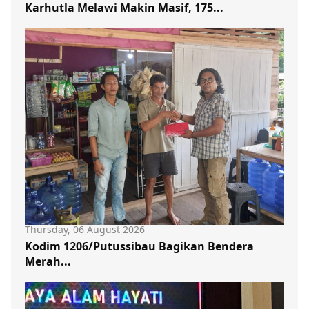
Karhutla Melawi Makin Masif, 175...
Thursday, 06 August 2026
Kodim 1206/Putussibau Bagikan Bendera
Merah...