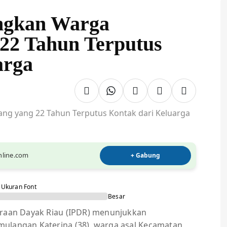
ngkan Warga
22 Tahun Terputus
arga
online.com
+ Gabung
Ukuran Font
Besar
raan Dayak Riau (IPDR) menunjukkan
mulangan Katerina (38), warga asal Kecamatan