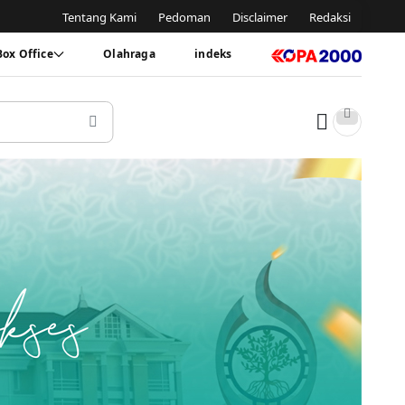
Tentang Kami
Pedoman
Disclaimer
Redaksi
Box Office
Olahraga
indeks
Dark tog