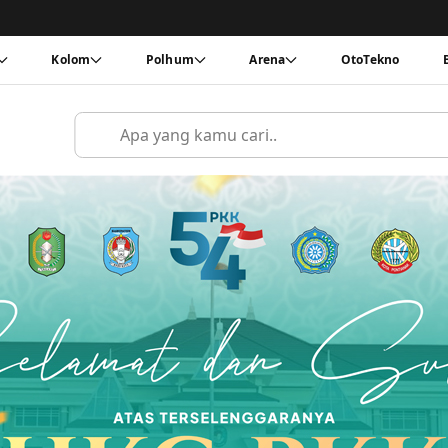
Kolom
Polhum
Arena
OtoTekno
Cari