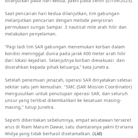
dilanjutkan pada hari kedua, yakni pada Senin (07/04/2025).
Saat pencarian hari kedua dilanjutkan, tim gabungan
melanjutkan pencarian dengan metode penyisiran
permukaan sungai Sampai 3 nautical mile arah hilir dan
melakukan penyelaman.
“Pagi tadi tim SAR gabungan menemukan korban dalam
kondisi meninggal dunia pada jarak 400 meter arah hilir
dari lokasi kejadian. Selanjutnya korban dievakuasi dan
diserahkan kepada pihak keluarga,” kata Junetra.
Setelah penemuan jenazah, operasi SAR dinyatakan selesai
sekitar satu jam kemudian. "SMC (SAR Mission Coordinator)
mengusulkan untuk penutupan operasi SAR, dan seluruh
unsur yang terlibat dikembalikan ke kesatuan masing-
masing,” tutup Junetra.
Seperti diberitakan sebelumnya, empat wisatawan terseret
arus di Riam Marum Dawar, satu diantaranya yakni Ervriana
Widya yang tidak berhasil diselamatkan.
(Lid)