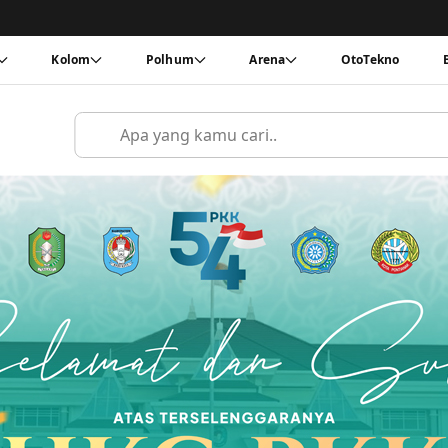
Kolom
Polhum
Arena
OtoTekno
Cari