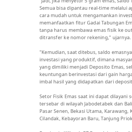
“Jadi, jika menyetor 5 gram emas, sal
Semua bisa dipantau real-time melalui ap
cara mudah untuk mengamankan investas
memanfaatkan fitur Gadai Tabungan Em
tanpa harus membawa emas fisik ke out
ditransfer ke nomor rekening," ujarnya.
"Kemudian, saat ditebus, saldo emasnya 
investasi yang produktif, dimana mas
yang dimiliki menjadi Deposito Emas, 
keuntungan berinvestasi dari gain harg
imbal hasil yang didapatkan dari deposit
Setor Fisik Emas saat ini dapat dilayani
tersebar di wilayah Jabodetabek dan Ba
Pasar Senen, Bekasi Utama, Karawang, K
Cilandak, Kebayoran Baru, Tanjung Prio