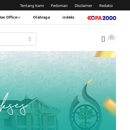
Tentang Kami
Pedoman
Disclaimer
Redaksi
Box Office
Olahraga
indeks
Dark tog